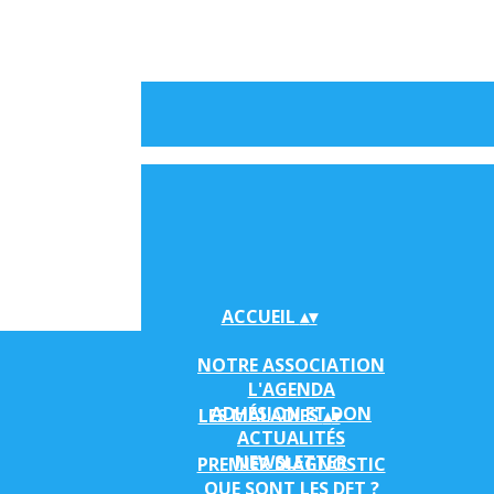
ACCUEIL
▴
▾
NOTRE ASSOCIATION
L'AGENDA
ADHÉSION ET DON
LES MALADIES
▴
▾
ACTUALITÉS
NEWSLETTER
PREMIER DIAGNOSTIC
QUE SONT LES DFT ?