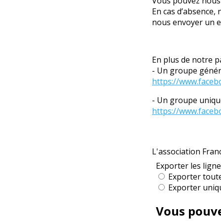
Vous pouvez nous 
En cas d’absence, 
nous envoyer un e
En plus de notre 
- Un groupe généra
https://www.faceb
- Un groupe unique
https://www.faceb
L'association Fran
Les informations r
destinataires des 
Conformément à la 
droit d’accès et d
adressant à
contac