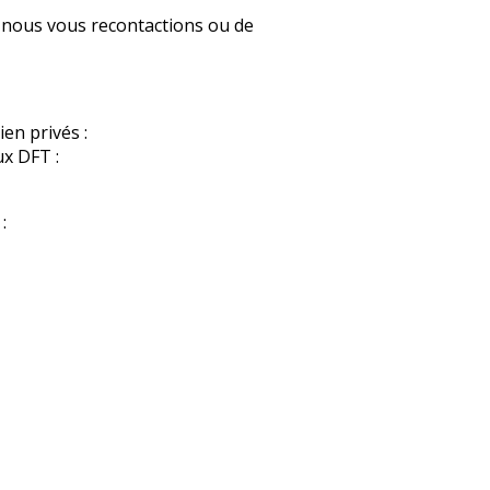
 nous vous recontactions ou de
en privés :
x DFT :
:
à pouvoir prendre contact. Les
et webmasteur.
n 2004, vous bénéficiez d’un
us pouvez exercer en vous
légitimes, vous opposer au