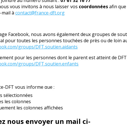
joindre au numéro suivant :
07 61 32 16 77
nous vous invitons à nous laisser vos
coordonnées
afin que
-mail à
contact@france-dft.org
page Facebook, nous avons également deux groupes de souti
l pour toutes les personnes touchées de près ou de loin au
ook.com/groups/DFT.soutien.aidants
ment pour les personnes dont le parent est atteint de DFT 
ook.com/groups/DFT.soutien.enfants
ce-DFT vous informe que :
ecueillies font l’objet d’un traitement informatique destiné 
données sont les membres élus du bureau de l’association 
loi « informatique et libertés » du 6 janvier 1978 modifiée e
e rectification aux informations qui vous concernent, que vo
t@france-dft.org
. Vous pouvez également, pour des motifs 