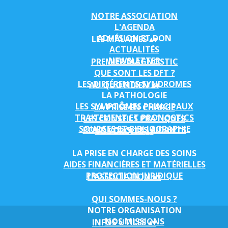
NOTRE ASSOCIATION
L'AGENDA
ADHÉSION ET DON
LES MALADIES
▴
▾
ACTUALITÉS
NEWSLETTER
PREMIER DIAGNOSTIC
QUE SONT LES DFT ?
LES DIFFÉRENTS SYNDROMES
AU QUOTIDIEN
▴
▾
LA PATHOLOGIE
LES SYMPTÔMES PRINCIPAUX
LA PRISE EN CHARGE
TRAITEMENT ET PRONOSTICS
LES CONSEILS PRATIQUES
SOURCES ET BIBLIOGRAPHIE
POUR VOUS, LES AIDANTS
VOS DROITS
▴
▾
LA PRISE EN CHARGE DES SOINS
AIDES FINANCIÈRES ET MATÉRIELLES
PROTECTION JURIDIQUE
L'ASSOCIATION
▴
▾
QUI SOMMES-NOUS ?
NOTRE ORGANISATION
NOS MISSIONS
INFOS UTILES
▴
▾