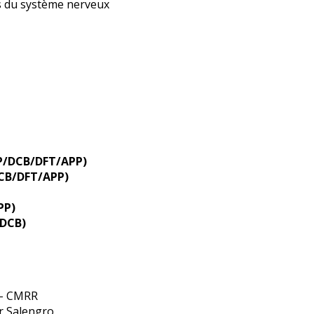
s du système nerveux
SP/DCB/DFT/APP)
DCB/DFT/APP)
PP)
 DCB)
 – CMRR
r Salengro