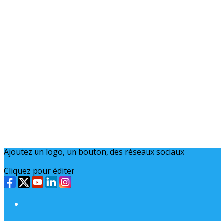
Exporter les lignes sélectionnées
Exporter toutes les colonnes
Exporter uniquement les colonnes affichées
Menu
<
>
Documents utiles
Lexique de ces maladies
Les centres de référence et compétences en région
Les partenariats et sites utiles
Ajoutez un logo, un bouton, des réseaux sociaux
Cliquez pour éditer